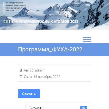
Перейти
к
содержимому
Программа_ФУХА-2022
Автор:
admin
Дата:
14 декабря, 2022
Скачать
Скачать
37