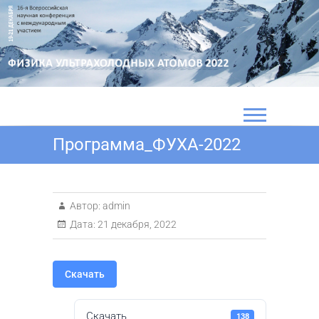
Перейти
к
содержимому
Программа_ФУХА-2022
Автор:
admin
Дата:
21 декабря, 2022
Скачать
Скачать
138